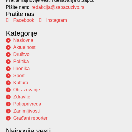
Pratite najnovije vesti i dešavanja u Šapcu
Pišite nam:
redakcija@sabacuzivo.rs
Pratite nas
Facebook
Instagram
Kategorije
Naslovna
Aktuelnosti
Društvo
Politika
Hronika
Sport
Kultura
Obrazovanje
Zdravlje
Poljoprivreda
Zanimljivosti
Građani reporteri
Najnovije vesti