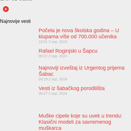
Najnovije vesti
Počela je nova školska godina – U
klupama više od 700.000 učenika
10:01
2 sep. 2024
Rafael Roginjski u Šapcu
09:37
2 sep. 2024
Najnoviji izveštaj iz Urgentog prijema
Šabac
09:29
2 sep. 2024
Vesti iz šabačkog porodilišta
09:27
2 sep. 2024
Muške cipele koje su uvek u trendu:
Klasični modeli za savremenog
muškarca