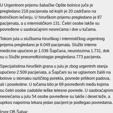
U Urgentnom prijemu šabačke Opšte bolnice juče je
pregledano 218 pacijenata od kojih je 20 zadržano na
bolničkom lečenju. U hirurškom prijemu pregledano je 87
pacijenata, a u internističkom 131. Četiri osobe lakše su
povređene u saobraćajnim nesrećama i dve u tučama.
Tokom jula u službama hirurškog i internističkog urgentnog
prijema pregledano je 6.049 pacijenata. Službi interne
medicine upućeno je 1.036 Šapčana, neurolozima 1.731, dok
su u Službi pneumoftiziologije pregledana 773 pacijenta.
Specijalistima hirurških grana u julu je zbog urgentnih stanja
upućeno 2.509 pacijenata, a Šapčani su se uglavnom žalili na
bolove u stomaku različitog porekla, povrede prilikom padova,
ali i posekotine. U tučama bilo je 69 povređenih među kojima
su četiri osobe zadobile teške telesne povrede. U saobraćajnim
nesrećama u julu 54 osobe povređene su lakše i deset teže, a
uprkos naporima lekara jedan pacijent je podlegao povredama.
Izvor OB Šabac