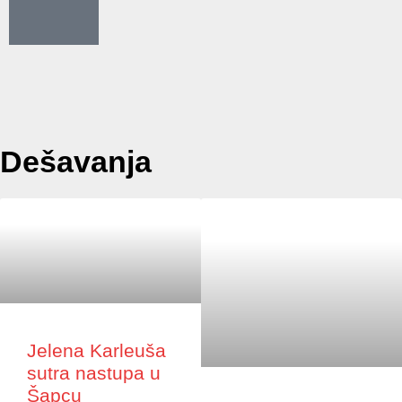
Dešavanja
Jelena Karleuša
sutra nastupa u
Šapcu