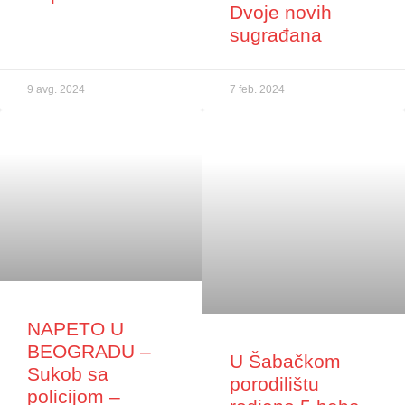
Dvoje novih
sugrađana
9 avg. 2024
7 feb. 2024
NAPETO U
BEOGRADU –
U Šabačkom
Sukob sa
porodilištu
policijom –