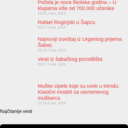
Počela je nova školska godina – U
klupama više od 700.000 učenika
10:01
2 sep. 2024
Rafael Roginjski u Šapcu
09:37
2 sep. 2024
Najnoviji izveštaj iz Urgentog prijema
Šabac
09:29
2 sep. 2024
Vesti iz šabačkog porodilišta
09:27
2 sep. 2024
Muške cipele koje su uvek u trendu:
Klasični modeli za savremenog
muškarca
23:18
4 sep. 2024
Najčitanije vesti