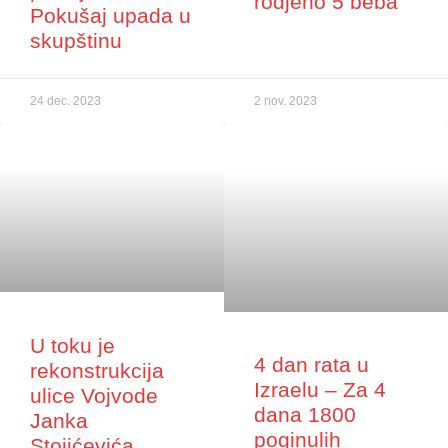
rodjeno 5 beba
Pokušaj upada u
skupštinu
24 dec. 2023
2 nov. 2023
U toku je
4 dan rata u
rekonstrukcija
Izraelu – Za 4
ulice Vojvode
dana 1800
Janka
poginulih
Stojićevića