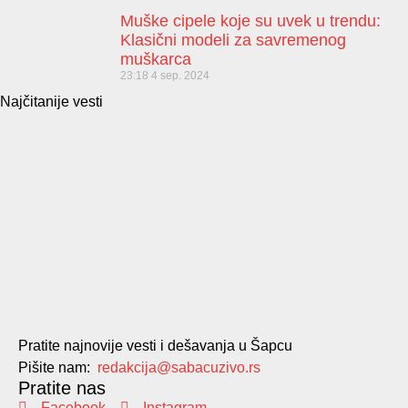
Muške cipele koje su uvek u trendu:
Klasični modeli za savremenog
muškarca
23:18
4 sep. 2024
Najčitanije vesti
Pratite najnovije vesti i dešavanja u Šapcu
Pišite nam:
redakcija@sabacuzivo.rs
Pratite nas
Facebook
Instagram