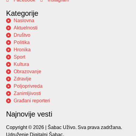
Kategorije
Naslovna
Aktuelnosti
Društvo
Politika
Hronika
Sport
Kultura
Obrazovanje
Zdravlje
Poljoprivreda
Zanimljivosti
Građani reporteri
Najnovije vesti
Copyright © 2026 | Šabac Uživo. Sva prava zadržana.
Udruženje Digitalni Šabac.