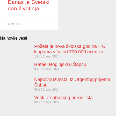
Danas je Svetski
dan životinja
4 okt. 2022
Najnovije vesti
Počela je nova školska godina – U
klupama više od 700.000 učenika
10:01
2 sep. 2024
Rafael Roginjski u Šapcu
09:37
2 sep. 2024
Najnoviji izveštaj iz Urgentog prijema
Šabac
09:29
2 sep. 2024
Vesti iz šabačkog porodilišta
09:27
2 sep. 2024