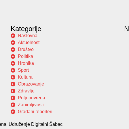
Kategorije
N
Naslovna
Aktuelnosti
Društvo
Politika
Hronika
Sport
Kultura
Obrazovanje
Zdravlje
Poljoprivreda
Zanimljivosti
Građani reporteri
na. Udruženje Digitalni Šabac.