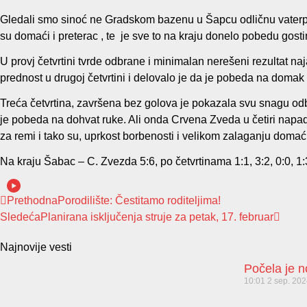
Gledali smo sinoć ne Gradskom bazenu u Šapcu odličnu vaterpol
su domaći i preterac , te je sve to na kraju donelo pobedu gost
U provj četvrtini tvrde odbrane i minimalan nerešeni rezultat na
prednost u drugoj četvrtini i delovalo je da je pobeda na doma
Treća četvrtina, završena bez golova je pokazala svu snagu od
je pobeda na dohvat ruke. Ali onda Crvena Zveda u četiri napada
za remi i tako su, uprkost borbenosti i velikom zalaganju domaći
Na kraju Šabac – C. Zvezda 5:6, po četvrtinama 1:1, 3:2, 0:0, 1:
Prethodna
Porodilište: Čestitamo roditeljima!
Sledeća
Planirana isključenja struje za petak, 17. februar
Najnovije vesti
Počela je 
10:01
2 sep. 20