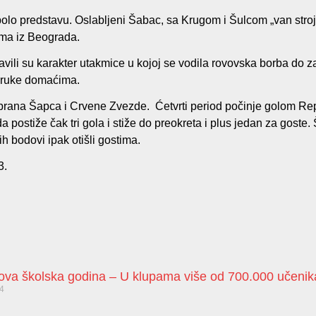
o predstavu. Oslabljeni Šabac, sa Krugom i Šulcom „van stroja
ima iz Beograda.
javili su karakter utakmice u kojoj se vodila rovovska borba do 
k ruke domaćima.
brana Šapca i Crvene Zvezde. Ćetvrti period počinje golom Repa
 postiže čak tri gola i stiže do preokreta i plus jedan za goste
h bodovi ipak otišli gostima.
3.
nova školska godina – U klupama više od 700.000 učenik
24