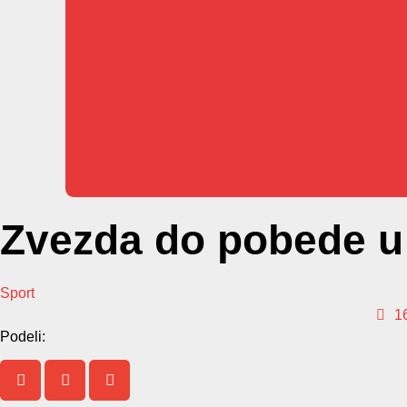
Zvezda do pobede u
Sport
16
Podeli: