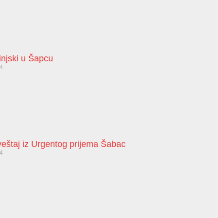
injski u Šapcu
24
zveštaj iz Urgentog prijema Šabac
24