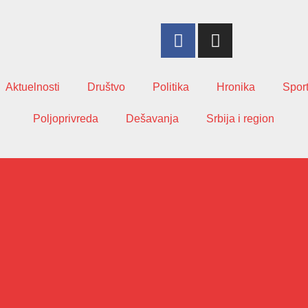
Aktuelnosti
Društvo
Politika
Hronika
Spor
Poljoprivreda
Dešavanja
Srbija i region