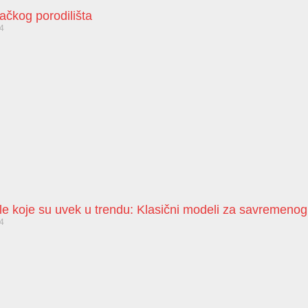
bačkog porodilišta
24
le koje su uvek u trendu: Klasični modeli za savremeno
24