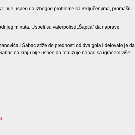
“ nije uspeo da izbegne probleme sa isključenjima, promašili
zadnjeg minuta. Uspeli su vaterpolisti „Šapca“ da naprave
novića i Šabac stiže do prednosti od dva gola i delovalo je da
. Šabac na kraju nije uspeo da realizuje napad sa igračem više
a