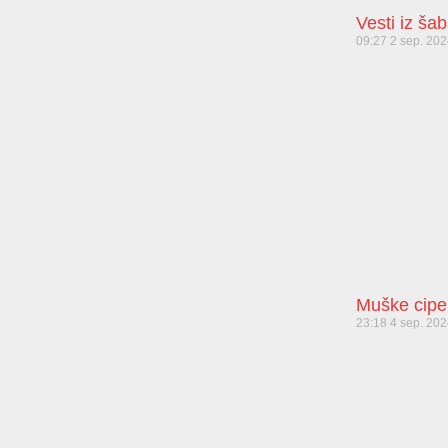
Vesti iz ša
09:27
2 sep. 20
Muške cipe
23:18
4 sep. 20