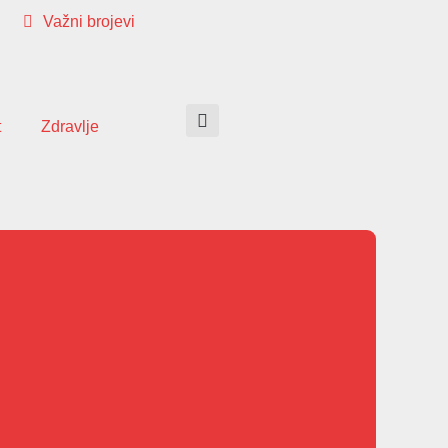
Važni brojevi
t
Zdravlje