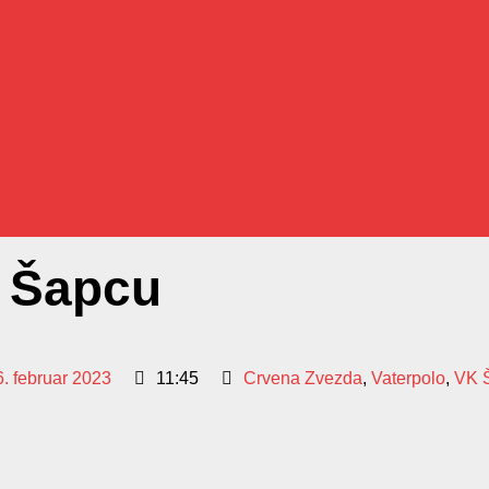
 Šapcu
. februar 2023
11:45
Crvena Zvezda
,
Vaterpolo
,
VK 