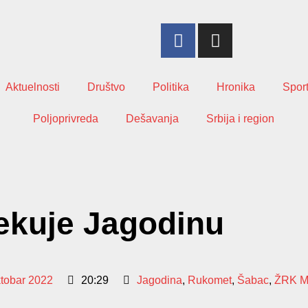
Aktuelnosti
Društvo
Politika
Hronika
Spor
Poljoprivreda
Dešavanja
Srbija i region
ekuje Jagodinu
ktobar 2022
20:29
Jagodina
,
Rukomet
,
Šabac
,
ŽRK M