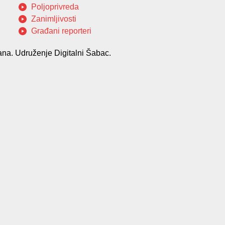
Poljoprivreda
Zanimljivosti
Građani reporteri
na. Udruženje Digitalni Šabac.