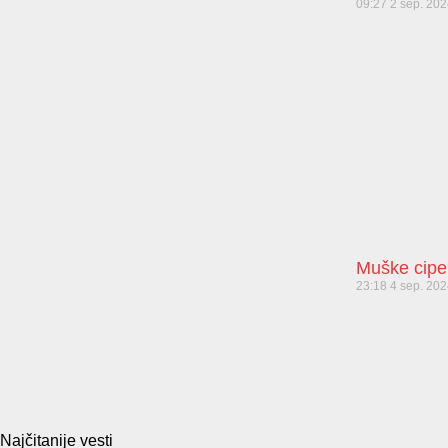
09:27
2 sep. 20
Muške cipe
23:18
4 sep. 20
Najčitanije vesti