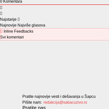
0
Komentara
Najstarije
Najnovije
Najviše glasova
Inline Feedbacks
Svi komentari
Pratite najnovije vesti i dešavanja u Šapcu
Pišite nam:
redakcija@sabacuzivo.rs
Pratite nas