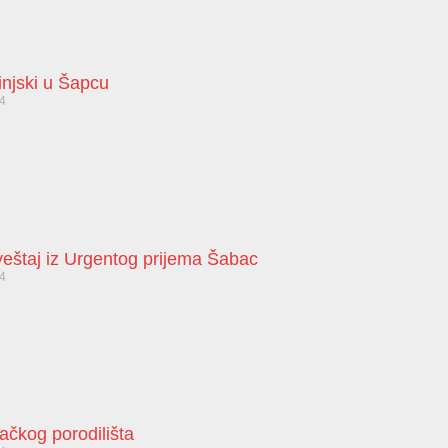
injski u Šapcu
24
zveštaj iz Urgentog prijema Šabac
24
bačkog porodilišta