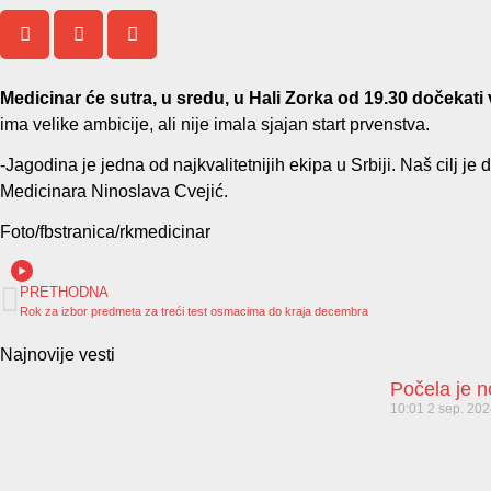
Medicinar će sutra, u sredu, u Hali Zorka od 19.30 dočekati
ima velike ambicije, ali nije imala sjajan start prvenstva.
-Jagodina je jedna od najkvalitetnijih ekipa u Srbiji. Naš cilj je
Medicinara Ninoslava Cvejić.
Foto/fbstranica/rkmedicinar
PRETHODNA
Rok za izbor predmeta za treći test osmacima do kraja decembra
Najnovije vesti
Počela je 
10:01
2 sep. 20