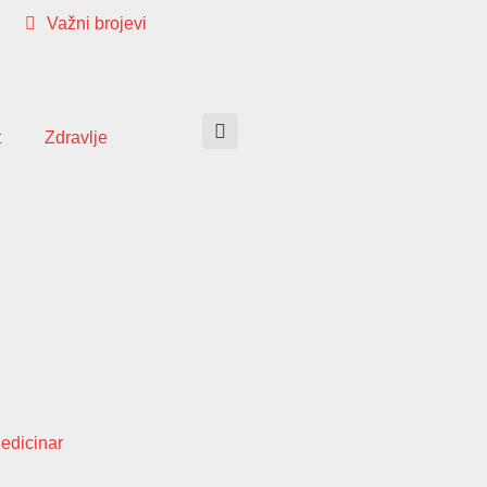
Važni brojevi
t
Zdravlje
edicinar