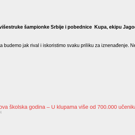
 višestruke šampionke Srbije i pobednice Kupa, ekipu Jagodin
 da budemo jak rival i iskoristimo svaku priliku za iznenađenje. N
nova školska godina – U klupama više od 700.000 učenik
24