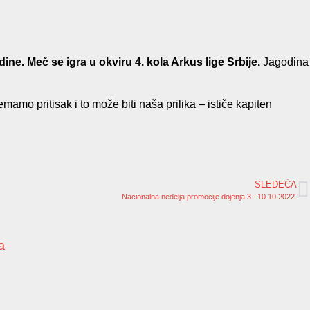
e. Meč se igra u okviru 4. kola Arkus lige Srbije.
Jagodina
emamo pritisak i to može biti naša prilika – ističe kapiten
SLEDEĆA
Nacionalna nedelja promocije dojenja 3 –10.10.2022.
a