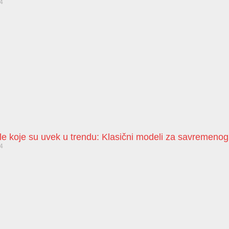
24
le koje su uvek u trendu: Klasični modeli za savremeno
24