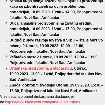
Afrička kuga svinja, izazov za svinjarsku proizvodnju
kako se izboriti i živeti sa ovim problemom,
ponedeljak, 18.09.2023. 13:00 – 14:00, Poljoprivredni
fakultet Novi Sad, Amfiteatar
Uticaj animalne proizvodnje na životnu sredinu,
ponedeljak, 18.09.2023. 16:00 – 17:00, Poljoprivredni
fakultet Novi Sad, Amfiteatar
Budući putevi razvoja lovstva u Srbiji – šta je održivo
rešenje? Utorak, 19.09.2023. 10:00 – 11:00,
Poljoprivredni fakultet Novi Sad, Amfiteatar
Veštačko meso? Utorak, 19.09.2023. 12:00 – 13:00,
Poljoprivredni fakultet Novi Sad, Amfiteatar
Organska proizvodnja u stočarstvu
. Utorak,
19.09.2023. 13:00 – 14:00, Poljoprivredni fakultet Novi
Sad, Amfiteatar
Značaj dobrobiti životinja! Utorak, 19.09.2023. 15:30 –
16:30, Poljoprivredni fakultet Novi Sad, Amfiteatar
Više detalja o panel diskusijama dostupno je
na
https://www.isasevent.com/panel-discussions