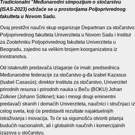
Tradicionalni “Međunarodni simpozijum o stočarstvu
(ISAS-2023) održaće se u prostorijama Poljoprivrednog
fakulteta u Novom Sadu.
Ovaj prestižni naučni skup organizuje Departman za stočarstvo
Poljoprivrednog fakulteta Univerziteta u Novom Sadu i Institut
za Zootehniku Poljoprivrednog fakulteta Univerziteta u
Beogradu, zajedno sa velikim brojem koorganizatora iz
inostranstva.
Od istaknutih predavača izlaganje će imati: predsednica
Međunarodne federacije za stočarstvo g-đa Izabel Kazasus
(Isabel Casasús); direktor Instituta za stočarstvo, Univerzitet
prirodnih resursa i prirodnih nauka u Beču (BOKU) Johan
Zolkner (Johann Sölkner); kao i mnogi drugi eminentni
predavači stranih i domaćih Univerziteta, naučnici i stručnjaci iz
celog sveta, koji će predstaviti rezultate najaktuelnijih
istraživanja i inovacija. To će sa sigurnošću otvoriti pitanja
budućih nacionalnih, ali i globalnih naučnih i komercijalnih
izazova u stočarstvu.