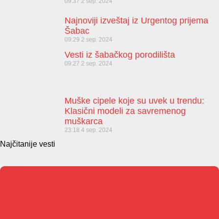
09:37
2 sep. 2024
Najnoviji izveštaj iz Urgentog prijema
Šabac
09:29
2 sep. 2024
Vesti iz šabačkog porodilišta
09:27
2 sep. 2024
Muške cipele koje su uvek u trendu:
Klasični modeli za savremenog
muškarca
23:18
4 sep. 2024
Najčitanije vesti