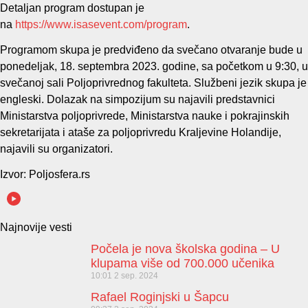
Detaljan program dostupan je
na
https://www.isasevent.com/program
.
Programom skupa je predviđeno da svečano otvaranje bude u
ponedeljak, 18. septembra 2023. godine, sa početkom u 9:30, u
svečanoj sali Poljoprivrednog fakulteta. Službeni jezik skupa je
engleski. Dolazak na simpozijum su najavili predstavnici
Ministarstva poljoprivrede, Ministarstva nauke i pokrajinskih
sekretarijata i ataše za poljoprivredu Kraljevine Holandije,
najavili su organizatori.
Izvor: Poljosfera.rs
Najnovije vesti
Počela je nova školska godina – U
klupama više od 700.000 učenika
10:01
2 sep. 2024
Rafael Roginjski u Šapcu