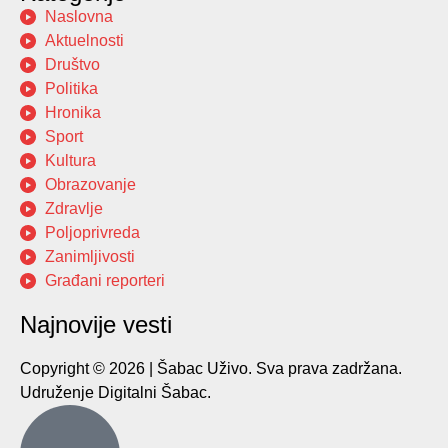
Naslovna
Aktuelnosti
Društvo
Politika
Hronika
Sport
Kultura
Obrazovanje
Zdravlje
Poljoprivreda
Zanimljivosti
Građani reporteri
Najnovije vesti
Copyright © 2026 | Šabac Uživo. Sva prava zadržana.
Udruženje Digitalni Šabac.