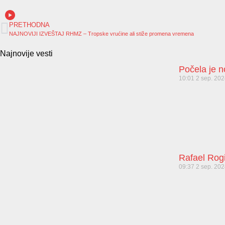
PRETHODNA
NAJNOVIJI IZVEŠTAJ RHMZ – Tropske vrućine ali stiže promena vremena
Najnovije vesti
Počela je 
10:01
2 sep. 20
Rafael Rog
09:37
2 sep. 20