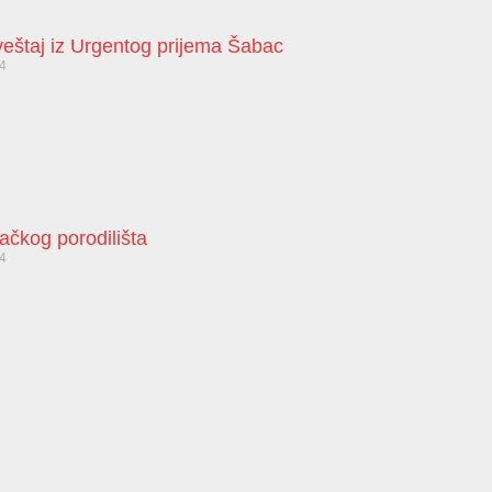
zveštaj iz Urgentog prijema Šabac
24
bačkog porodilišta
24