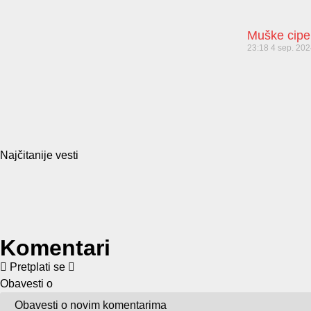
Muške cipe
23:18
4 sep. 20
Najčitanije vesti
Komentari
Pretplati se
Obavesti o