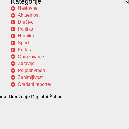
Kategorije
N
Naslovna
Aktuelnosti
Društvo
Politika
Hronika
Sport
Kultura
Obrazovanje
Zdravlje
Poljoprivreda
Zanimljivosti
Građani reporteri
na. Udruženje Digitalni Šabac.