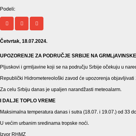
Podeli:
Četvrtak, 18.07.2024.
UPOZORENJE ZA PODRUČJE SRBIJE NA GRMLјAVINSK
Plјuskovi i grmlјavine koji se na području Srbije očekuju u nared
Republički Hidrometereološki zavod će upozorenja objavljivati 
Za celu Srbiju danas je upaljen narandžasti meteoalarm.
I DALJE TOPLO VREME
Maksimalna temperatura danas i sutra (18.07. i 19.07.) od 33 d
U većim urbanim sredinama tropske noći.
Izvor RHMZ