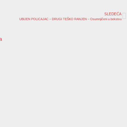
SLEDEĆA
UBIJEN POLICAJAC – DRUGI TEŠKO RANJEN – Osumnjičeni u bekstvu
a