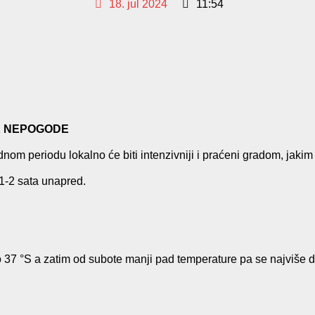
18. jul 2024
11:54
E NEPOGODE
nom periodu lokalno će biti intenzivniji i praćeni gradom, jakim 
1-2 sata unapred.
o 37 °S a zatim od subote manji pad temperature pa se najviše 