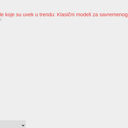
le koje su uvek u trendu: Klasični modeli za savremeno
24