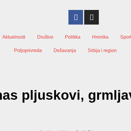
Aktuelnosti
Društvo
Politika
Hronika
Spor
Poljoprivreda
Dešavanja
Srbija i region
pljuskovi, grmljavi