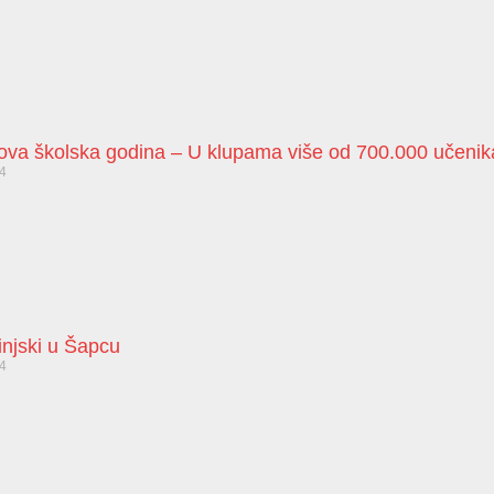
nova školska godina – U klupama više od 700.000 učenik
24
injski u Šapcu
24