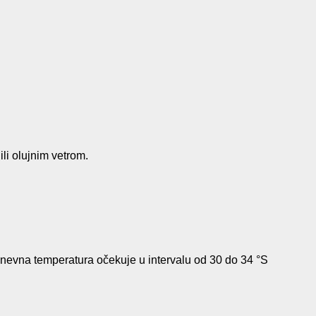
ili olujnim vetrom.
dnevna temperatura očekuje u intervalu od 30 do 34 °S