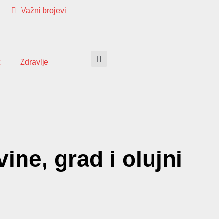
Važni brojevi
t
Zdravlje
ne, grad i olujni