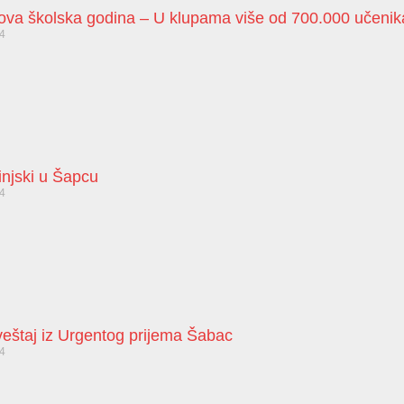
nova školska godina – U klupama više od 700.000 učenik
24
injski u Šapcu
24
zveštaj iz Urgentog prijema Šabac
24