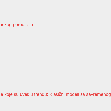
bačkog porodilišta
24
le koje su uvek u trendu: Klasični modeli za savremeno
24