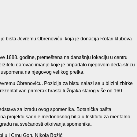
je bista Jevremu Obrenoviću, koja je donacija Rotari klubova
lave 1888. godine, premeštena na današnju lokaciju u centru
rzitetu darovao imanje koje je pripadalo njegovom deda-stricu
a uspomena na njegovog velikog pretka.
evremu Obrenoviću. Pozicija za bistu nalazi se u blizini zbirke
rezentativan primerak hrasta lužnjaka starog više od 160
sredstava za izradu ovog spomenika. Botanička bašta
 na projektu sadnje medonosnog bilja u Institutu za mentalno
eogradu na svečanosti otkrivanja spomenika.
rbiju i Crnu Goru Nikola Božić.