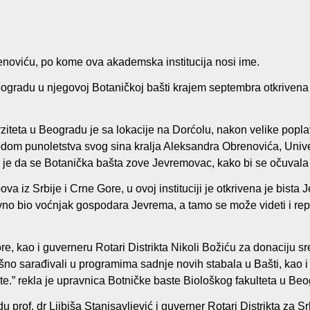
enoviću, po kome ova akademska institucija nosi ime.
gradu u njegovoj Botaničkoj bašti krajem septembra otkrivena 
erziteta u Beogradu je sa lokacije na Dorćolu, nakon velike pop
dom punoletstva svog sina kralja Aleksandra Obrenovića, Unive
o je da se Botanička bašta zove Jevremovac, kako bi se očuval
iz Srbije i Crne Gore, u ovoj instituciji je otkrivena je bista J
avno bio voćnjak gospodara Jevrema, a tamo se može videti i rep
re, kao i guverneru Rotari Distrikta Nikoli Božiću za donaciju 
no sarađivali u programima sadnje novih stabala u Bašti, kao i
ente.” rekla je upravnica Botničke baste Biološkog fakulteta u B
u prof. dr Ljibiša Stanisavljević i guverner Rotari Distrikta za S