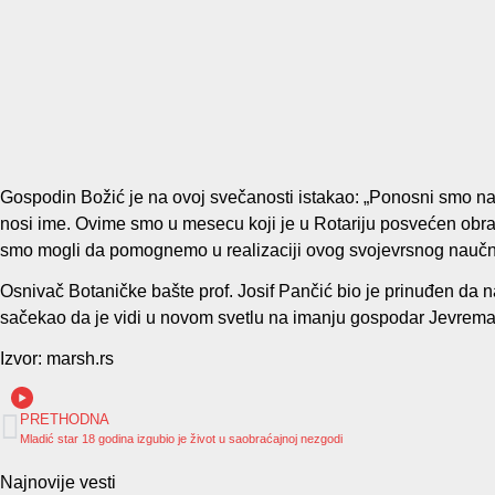
Gospodin Božić je na ovoj svečanosti istakao: „Ponosni smo na
nosi ime. Ovime smo u mesecu koji je u Rotariju posvećen obrazov
smo mogli da pomognemo u realizaciji ovog svojevrsnog naučnog,
Osnivač Botaničke bašte prof. Josif Pančić bio je prinuđen da 
sačekao da je vidi u novom svetlu na imanju gospodar Jevrema, a
Izvor: marsh.rs
PRETHODNA
Mladić star 18 godina izgubio je život u saobraćajnoj nezgodi
Najnovije vesti