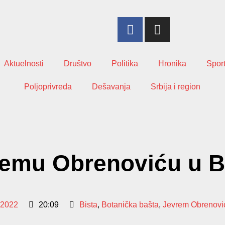
Aktuelnosti
Društvo
Politika
Hronika
Spor
Poljoprivreda
Dešavanja
Srbija i region
remu Obrenoviću u B
 2022
20:09
Bista
,
Botanička bašta
,
Jevrem Obrenovi