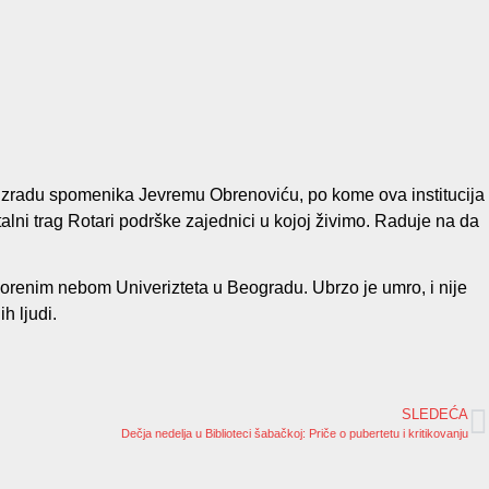
 izradu spomenika Jevremu Obrenoviću, po kome ova institucija
alni trag Rotari podrške zajednici u kojoj živimo. Raduje na da
vorenim nebom Univerizteta u Beogradu. Ubrzo je umro, i nije
h ljudi.
SLEDEĆA
Dečja nedelja u Biblioteci šabačkoj: Priče o pubertetu i kritikovanju