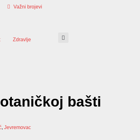
Važni brojevi
t
Zdravlje
otaničkoj bašti
ć
,
Jevremovac