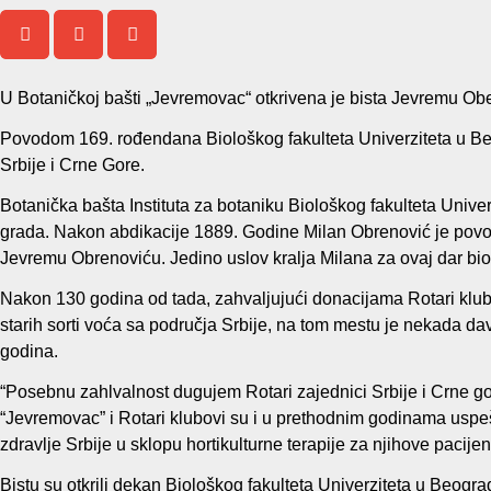
U Botaničkoj bašti „Jevremovac“ otkrivena je bista Jevremu Ob
Povodom 169. rođendana Biološkog fakulteta Univerziteta u Beo
Srbije i Crne Gore.
Botanička bašta Instituta za botaniku Biološkog fakulteta Univ
grada. Nakon abdikacije 1889. Godine Milan Obrenović je povo
Jevremu Obrenoviću. Jedino uslov kralja Milana za ovaj dar bi
Nakon 130 godina od tada, zahvaljujući donacijama Rotari klubova 
starih sorti voća sa područja Srbije, na tom mestu je nekada d
godina.
“Posebnu zahlvalnost dugujem Rotari zajednici Srbije i Crne go
“Jevremovac” i Rotari klubovi su i u prethodnim godinama uspeš
zdravlje Srbije u sklopu hortikulturne terapije za njihove pacij
Bistu su otkrili dekan Biološkog fakulteta Univerziteta u Beograd