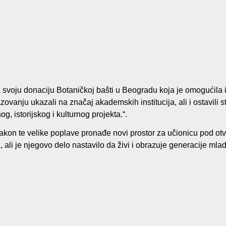
 svoju donaciju Botaničkoj bašti u Beogradu koja je omogućila
anju ukazali na značaj akademskih institucija, ali i ostavili st
 istorijskog i kulturnog projekta.“.
nakon te velike poplave pronađe novi prostor za učionicu pod ot
li je njegovo delo nastavilo da živi i obrazuje generacije mladi