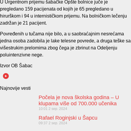
U Urgentnom prijemu šabačke Opšte bolnice juče je
pregledano 159 pacijenata od kojih je 65 pregledano u
hirurškom i 94 u internističkom prijemu. Na bolničkom lečenju
zadržan je 21 pacijent.
Povređenih u tučama nije bilo, a u saobraćajnim nesrećama
jedna osoba zadobila je lake telesne povrede, a druga teške sa
višestrukim prelomima zbog čega je zbrinut na Odeljenju
poluintenzivne nege.
Izvor OB Šabac
Najnovije vesti
Počela je nova školska godina – U
klupama više od 700.000 učenika
10:01
2 sep. 2024
Rafael Roginjski u Šapcu
09:37
2 sep. 2024