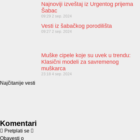
Najnoviji izveštaj iz Urgentog prijema
Šabac
09:29
2 sep. 2024
Vesti iz šabačkog porodilišta
09:27
2 sep. 2024
Muške cipele koje su uvek u trendu:
Klasični modeli za savremenog
muškarca
23:18
4 sep. 2024
Najčitanije vesti
Komentari
Pretplati se
Obavesti o