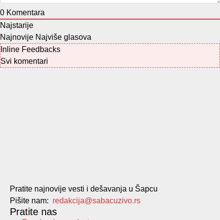
0
Komentara
Najstarije
Najnovije
Najviše glasova
Inline Feedbacks
Svi komentari
Pratite najnovije vesti i dešavanja u Šapcu
Pišite nam:
redakcija@sabacuzivo.rs
Pratite nas