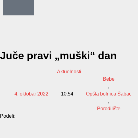
Juče pravi „muški“ dan
Aktuelnosti
Bebe
,
4. oktobar 2022
10:54
Opšta bolnica Šabac
,
Porodilište
Podeli: