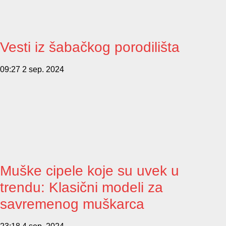
Vesti iz šabačkog porodilišta
09:27
2 sep. 2024
Muške cipele koje su uvek u
trendu: Klasični modeli za
savremenog muškarca