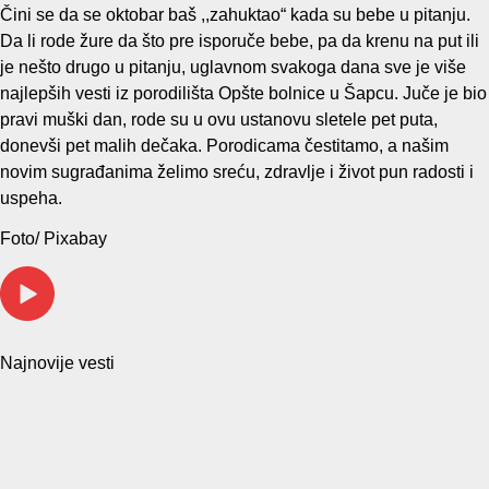
Čini se da se oktobar baš ,,zahuktao“ kada su bebe u pitanju.
Da li rode žure da što pre isporuče bebe, pa da krenu na put ili
je nešto drugo u pitanju, uglavnom svakoga dana sve je više
najlepših vesti iz porodilišta Opšte bolnice u Šapcu. Juče je bio
pravi muški dan, rode su u ovu ustanovu sletele pet puta,
donevši pet malih dečaka. Porodicama čestitamo, a našim
novim sugrađanima želimo sreću, zdravlje i život pun radosti i
uspeha.
Foto/ Pixabay
Najnovije vesti