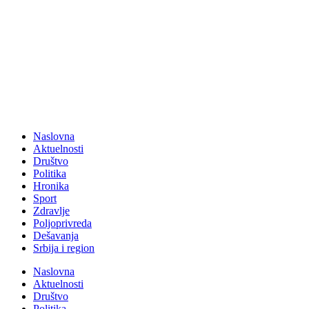
Naslovna
Aktuelnosti
Društvo
Politika
Hronika
Sport
Zdravlje
Poljoprivreda
Dešavanja
Srbija i region
Naslovna
Aktuelnosti
Društvo
Politika