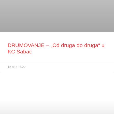
DRUMOVANJE – „Od druga do druga“ u
KC Šabac
15 dec. 2022