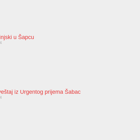
injski u Šapcu
24
zveštaj iz Urgentog prijema Šabac
24