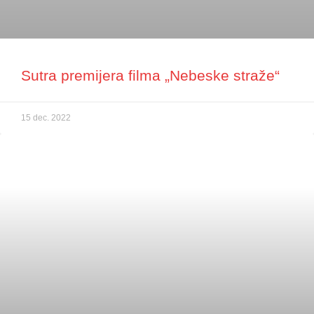
Sutra premijera filma „Nebeske straže“
15 dec. 2022