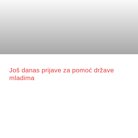
Još danas prijave za pomoć države
mladima