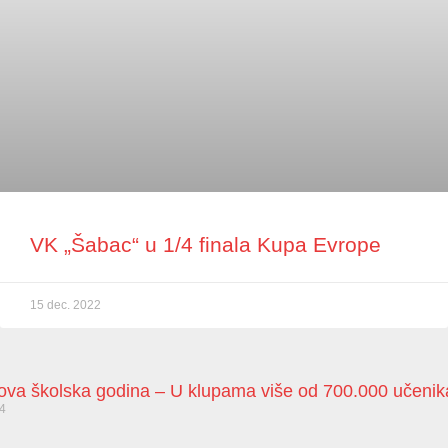
VK „Šabac“ u 1/4 finala Kupa Evrope
15 dec. 2022
nova školska godina – U klupama više od 700.000 učenik
24