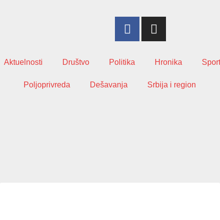
Aktuelnosti
Društvo
Politika
Hronika
Spor
Poljoprivreda
Dešavanja
Srbija i region