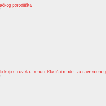
bačkog porodilišta
24
le koje su uvek u trendu: Klasični modeli za savremeno
24