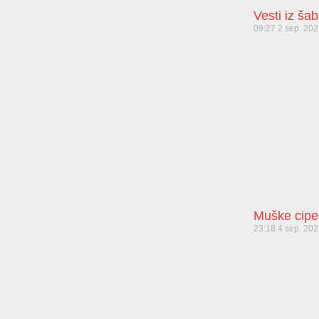
Vesti iz ša
09:27
2 sep. 20
Muške cipe
23:18
4 sep. 20